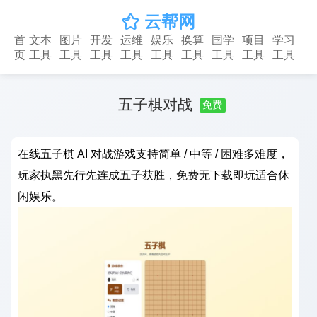
云帮网

首
文本
图片
开发
运维
娱乐
换算
国学
项目
学习
页
工具
工具
工具
工具
工具
工具
工具
工具
工具
五子棋对战
免费
在线五子棋 AI 对战游戏支持简单 / 中等 / 困难多难度，
玩家执黑先行先连成五子获胜，免费无下载即玩适合休
闲娱乐。